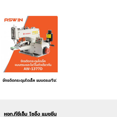
จักรติดกระดุมไดเร็ค แบบตรง/ไขว้ในตัวเดียวกัน ASWIN รุ่น AW-1377D
หจก.ทีซีเอ็ม
โซอิ้ง แมชชีน